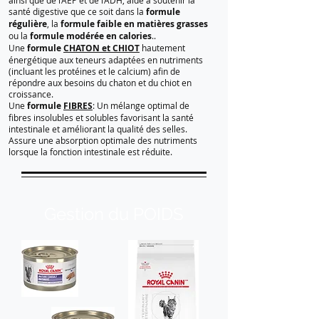
ainsi que de l’AEP et de l’ADH, aide à soutenir la
santé digestive que ce soit dans la
formule
régulière
, la
formule faible en matières grasses
ou la
formule modérée en calories
..
Une
formule
CHATON et CHIOT
hautement
énergétique aux teneurs adaptées en nutriments
(incluant les protéines et le calcium) afin de
répondre aux besoins du chaton et du chiot en
croissance.
Une
formule
FIBRES
:
Un mélange optimal de
fibres insolubles et solubles favorisant la santé
intestinale et améliorant la qualité des selles.
Assure une absorption optimale des nutriments
lorsque la fonction intestinale est réduite.
Gestion du POIDS